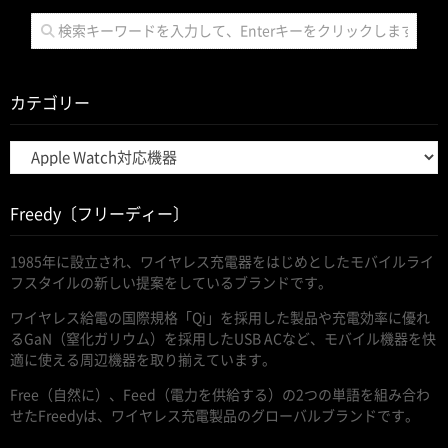
カテゴリー
カ
テ
ゴ
Freedy〔フリーディー〕
リ
ー
1985年に設立され、ワイヤレス充電器をはじめとしたモバイルライ
フスタイルの新しい提案をしているブランドです。
ワイヤレス給電の国際規格「Qi」を採用した製品や充電効率に優れ
るGaN（窒化ガリウム）を採用したUSB ACなど、モバイル機器を快
適に使える周辺機器を取り揃えています。
Free（自然に）、Feed（電力を供給する）の2つの単語を組み合わ
せたFreedyは、ワイヤレス充電製品のグローバルブランドです。