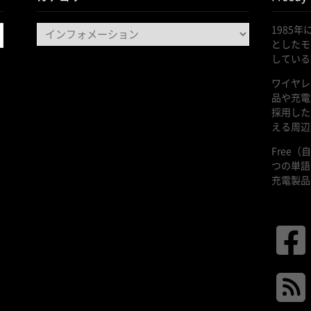
カ
1985
テ
としたモ
ゴ
している
リ
ワイヤレ
ー
品や充電
採用した
える周辺
Free
つの単語
充電製品