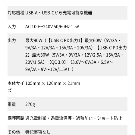
対応機種
USB-A・USB-Cから充電可能な機器
入力
AC 100〜240V 50/60Hz 1.5A
出力
最大90W（【USB-C PD出力1】最大60W（5V/3A・
9V/3A・12V/3A・15V/3A・20V/3A）【USB-C PD出力
2】最大30W（5V/3A・9V/3A・12V/2.5A・15V/2A・
20V/1.5A）【QC 3.0】（3.6V〜6V/3A・6.5V〜
9V/2A・9V〜12V/1.5A））
本体サイ
105mm × 120mm × 21mm
ズ
重量
270g
保護回路
過充電制御・過電流保護・過熱防止・ショート防止
その他
特記事項なし