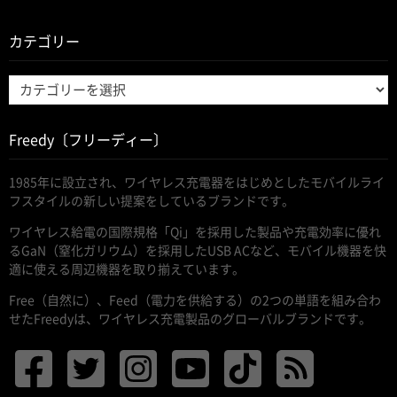
カテゴリー
カ
テ
ゴ
Freedy〔フリーディー〕
リ
ー
1985年に設立され、ワイヤレス充電器をはじめとしたモバイルライ
フスタイルの新しい提案をしているブランドです。
ワイヤレス給電の国際規格「Qi」を採用した製品や充電効率に優れ
るGaN（窒化ガリウム）を採用したUSB ACなど、モバイル機器を快
適に使える周辺機器を取り揃えています。
Free（自然に）、Feed（電力を供給する）の2つの単語を組み合わ
せたFreedyは、ワイヤレス充電製品のグローバルブランドです。