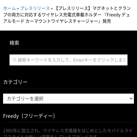
ホーム
»
プレスリリース
»
【プレスリリース】マグネットとクラン
プの両方に対応するワイヤレス充電式車載ホルダー 『Freedy デュ
アルモード カーマウントワイヤレスチャージャー』発売
検索
カテゴリー
カ
テ
ゴ
Freedy〔フリーディー〕
リ
ー
1985年に設立され、ワイヤレス充電器をはじめとしたモバイルライ